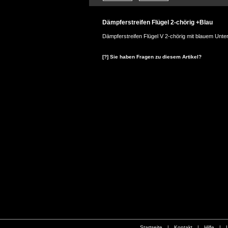
Dämpferstreifen Flügel 2-chörig +Blau
Dämpferstreifen Flügel V 2-chörig mit blauem Unte
[?] Sie haben Fragen zu diesem Artikel?
Startseite
|
Kontakt
|
Hilfe
|