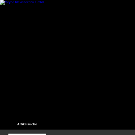
Startseite
Kontakt
Hilfe
Links
Unser Gästebuch
Artikelsuche