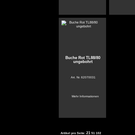
Buche Rot TL88/80
ungebohrt
Art. Nr.
62070031
Mehr Informationen
21
Artikel pro Seite:
51
102