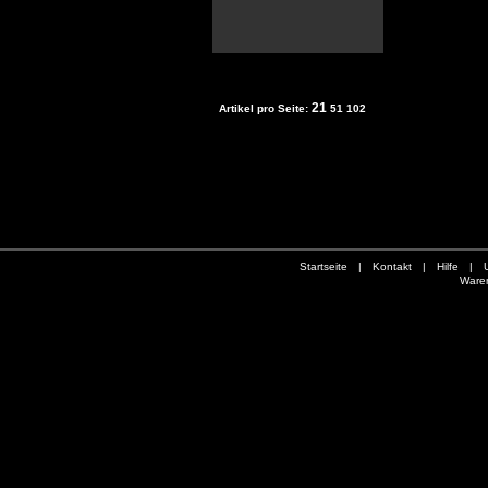
21
Artikel pro Seite:
51
102
Startseite
|
Kontakt
|
Hilfe
|
Ware