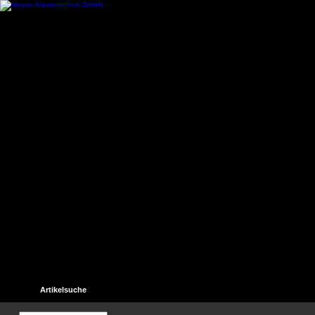
Startseite
Kontakt
Hilfe
Links
Unser Gästebuch
Artikelsuche