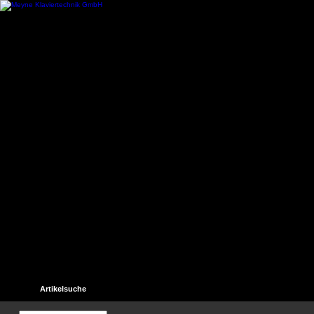
Startseite
Kontakt
Hilfe
Links
Unser Gästebuch
Artikelsuche