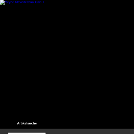
Startseite
Kontakt
Hilfe
Links
Unser Gästebuch
Artikelsuche