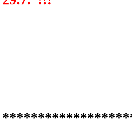
******************