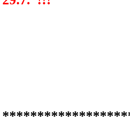
******************