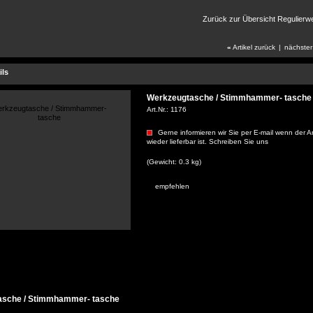
Zurück zur Übersicht Regulier
«
Artikel zurück
|
nächster
ils
Werkzeugtasche / Stimmhammer- tasche
Art.Nr.:
1176
Gerne informieren wir Sie per E-mail wenn der Ar
wieder lieferbar ist. Schreiben Sie uns
(Gewicht: 0.3 kg)
empfehlen
asche / Stimmhammer- tasche