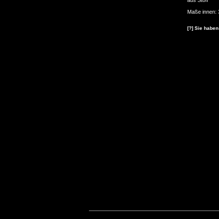
aus Stoff
Maße innen: 
[?] Sie haben