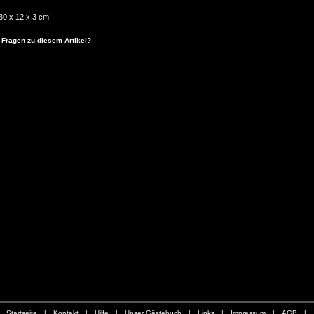
30 x 12 x 3 cm
 Fragen zu diesem Artikel?
Startseite
|
Kontakt
|
Hilfe
|
Unser Gästebuch
|
Links
|
Impressum
|
AGB
|