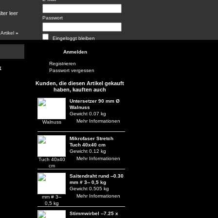
ter leer
Passwort
 Artikel
»
Eingeloggt bleiben
Registrieren
k
Passwort vergessen
Kunden, die diesen Artikel gekauft
haben, kauften auch
Untersetzer 90 mm Ø
Walnuss
Gewicht 0.07 kg
Mehr Informationen
Mikrofaser Stretch
Tuch 40x40 cm
Gewicht 0.12 kg
Mehr Informationen
Saitendraht rund --0.30
mm # 3-- 0,5 kg
Gewicht 0.505 kg
Mehr Informationen
Stimmwirbel --7.25 x