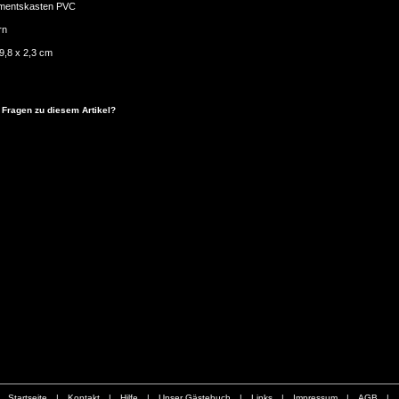
imentskasten PVC
rn
9,8 x 2,3 cm
 Fragen zu diesem Artikel?
Startseite
|
Kontakt
|
Hilfe
|
Unser Gästebuch
|
Links
|
Impressum
|
AGB
|