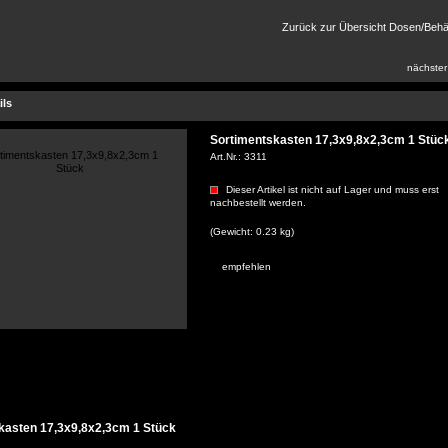
Zurück zur Übersicht Dosen/Behäl
nächster
ils
Sortimentskasten 17,3x9,8x2,3cm 1 Stüc
Art.Nr.:
3311
Dieser Artikel ist nicht auf Lager und muss erst
nachbestellt werden.
(Gewicht: 0.23 kg)
empfehlen
kasten 17,3x9,8x2,3cm 1 Stück