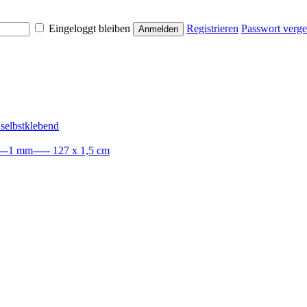
Eingeloggt bleiben
Registrieren
Passwort verge
selbstklebend
----1 mm----- 127 x 1,5 cm